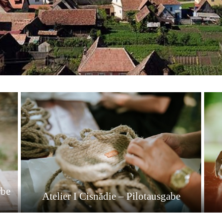
rbe
Atelier I Cisnădie – Pilotausgabe
n